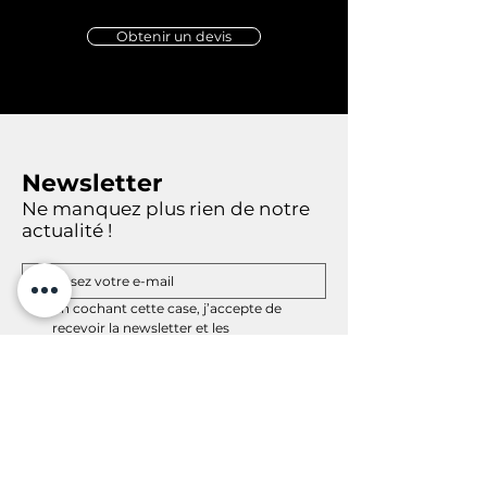
Obtenir un devis
Newsletter
Ne manquez plus rien de notre
actualité !
En cochant cette case, j’accepte de 
recevoir la newsletter et les 
communications de MINET Groupe et 
ses filiales. Je comprends que je peux me 
désabonner à tout moment.
(Obligatoire)
Inscription