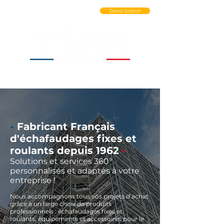
Ouvrir un Compte PRO
Devis Gratuit
-
Fabricant Français
d'échafaudages fixes et
roulants depuis 1962
-
Solutions et services 360°
personnalisés et adaptés à votre
entreprise !
Nous accompagnons tous vos projets d’achat
grâce à un large choix de produits
professionnels : échafaudages fixes et
roulants, équipements et accessoires pour le