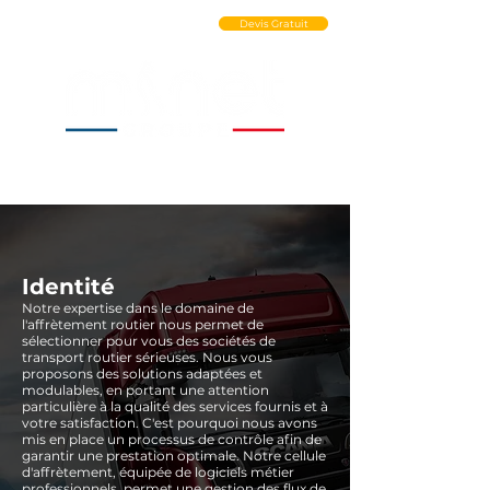
Ouvrir un Compte PRO
Devis Gratuit
Identité
Notre expertise dans le domaine de
l'affrètement routier nous permet de
sélectionner pour vous des sociétés de
transport routier sérieuses. Nous vous
proposons des solutions adaptées et
modulables, en portant une attention
particulière à la qualité des services fournis et à
votre satisfaction. C'est pourquoi nous avons
mis en place un processus de contrôle afin de
garantir une prestation optimale. Notre cellule
d'affrètement, équipée de logiciels métier
professionnels, permet une gestion des flux de