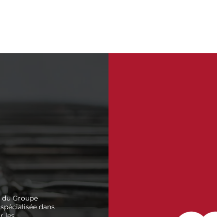
Ouvrir 
Connexion
Filiales
Réseau
A propos
Actualité
Con
e du Groupe
 spécialisée dans
r les