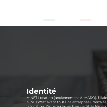
Identité
MINET Location (anciennement ALMARO), filial
MINET c'est avant tout une entreprise Française
la location d'échafaudages fixes certifiés NF pou