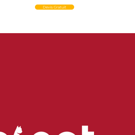
un Compte PRO
Devis Gratuit
tact
Médiathèque
e-Store