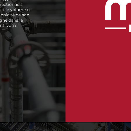
rectionnels
it le volume et
echnicité de son
gne dans la
nt, votre