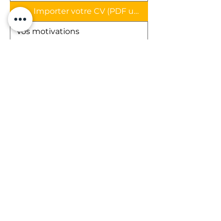
Importer votre CV (PDF uniquement)
Partager un lien (CV en ligne, folio, 
autres)
Suivant
Social Network