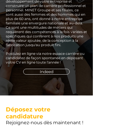
développement de votre entreprise et
construire un plan de carrière professionnel et
personnel. MINET Groupe et ses filiales, ce
sont aussi des femmes et des hommes qui en
plus de 60 ans, ont donné à notre entreprise
familiale une envergure nationale et au-delà.
Ce sont une multitudes de métiers qui
requièrent des compétences à la fois variées et
spécifiques qui confèrent à nos produits une
réelle valeur ajoutée, de la conception à la
fabrication jusqu'au produit fini.
Postulez en ligne via notre espace carrière ou
candidatez de façon spontanée en déposant
votre CV en ligne toute l'année !
Indeed
Déposez votre
candidature
Rejoignez-nous dès maintenant !