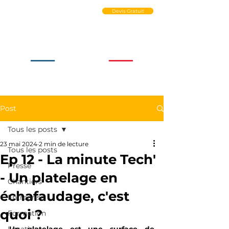
Ouvrir un Compte PRO
Devis Gratuit
Post
Tous les posts
23 mai 2024
2 min de lecture
Tous les posts
Ep 12 - La minute Tech'
Presse
- Un platelage en
Chantiers
échafaudage, c'est
Entreprise
quoi ?
Formation