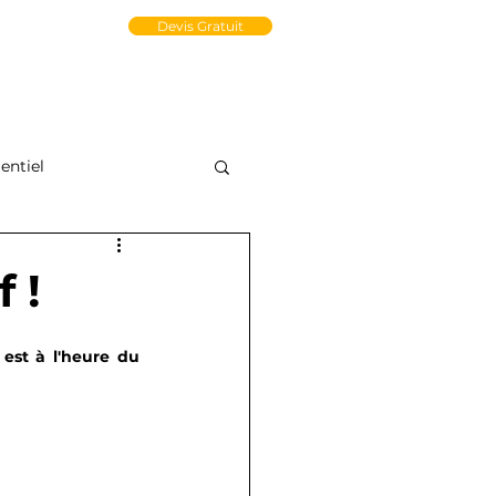
un Compte PRO
Devis Gratuit
tact
Médiathèque
e-Store
ntiel
 !
est à l'heure du 