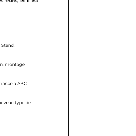
ruits, et il est 
 Stand.
ion, montage 
nfiance à ABC 
nouveau type de 