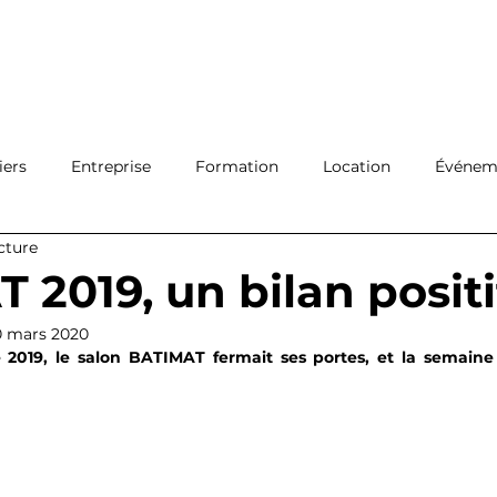
Ouvrir 
Connexion
Filiales
Réseau
A propos
Actualité
Con
iers
Entreprise
Formation
Location
Événeme
cture
Protection
Logistique
2019, un bilan positif
0 mars 2020
019, le salon BATIMAT fermait ses portes, et la semaine 