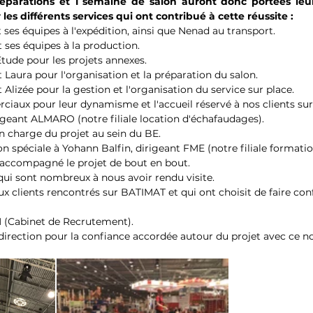
parations et 1 semaine de salon auront donc portées leurs f
les différents services qui ont contribué à cette réussite :
 ses équipes à l'expédition, ainsi que Nenad au transport.
 ses équipes à la production.
tude pour les projets annexes.
 Laura pour l'organisation et la préparation du salon.
 Alizée pour la gestion et l'organisation du service sur place.
iaux pour leur dynamisme et l'accueil réservé à nos clients sur
rigeant ALMARO (notre filiale location d'échafaudages).
n charge du projet au sein du BE.
n spéciale à Yohann Balfin, dirigeant FME (notre filiale format
 accompagné le projet de bout en bout.
 qui sont nombreux à nous avoir rendu visite.
x clients rencontrés sur BATIMAT et qui ont choisit de faire co
 (Cabinet de Recrutement).
a direction pour la confiance accordée autour du projet avec ce 