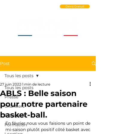
Ouvrir un Compte PRO
Devis Gratuit
Post
Tous les posts
27 juin 2022
1 min de lecture
Tous les posts
ABLS : Belle saison
Presse
pour notre partenaire
Chantiers
basket-ball.
Entreprise
En février nous vous faisions un point de 
Formation
mi-saison plutôt positif côté basket avec 