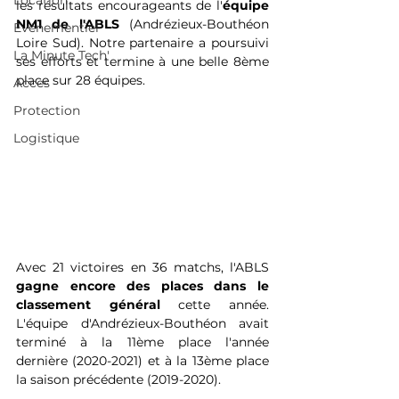
Location
les résultats encourageants de l'
équipe 
NM1 de l'ABLS
 (Andrézieux-Bouthéon 
Événementiel
Loire Sud). Notre partenaire a poursuivi 
La Minute Tech'
ses efforts et termine à une belle 8ème 
place sur 28 équipes. 
Acces
Protection
Logistique
Avec 21 victoires en 36 matchs, l'ABLS 
gagne encore des places dans le 
classement général
 cette année. 
L'équipe d'Andrézieux-Bouthéon avait 
terminé à la 11ème place l'année 
dernière (2020-2021) et à la 13ème place 
la saison précédente (2019-2020).