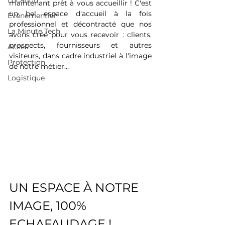
Location
maintenant prêt à vous accueillir ! C'est 
un bel espace d'accueil à la fois 
Événementiel
professionnel et décontracté que nos 
La Minute Tech'
avons créé pour vous recevoir : clients, 
prospects, fournisseurs et autres 
Acces
visiteurs, dans cadre industriel à l'image 
Protection
de notre métier...
Logistique
UN ESPACE À NOTRE 
IMAGE, 100% 
ECHAFAUDAGE !