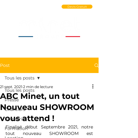
Ouvrir un Compte PRO
Devis Gratuit
Post
Tous les posts
21 sept. 2021
2 min de lecture
Tous les posts
ABC Minet, un tout
Presse
Nouveau SHOWROOM
Chantiers
vous attend !
Entreprise
Finalisé début Septembre 2021, notre 
Formation
tout nouveau SHOWROOM est 