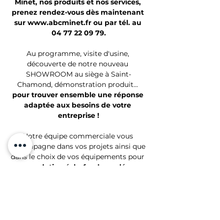
Minet, nos produits et nos services, 
prenez rendez-vous dès maintenant 
sur www.abcminet.fr ou par tél. au 
04 77 22 09 79.
Au programme, visite d'usine, 
découverte de notre nouveau 
SHOWROOM au siège à Saint-
Chamond, démonstration produit... 
pour trouver ensemble une réponse 
adaptée aux besoins de votre 
entreprise !
Notre équipe commerciale vous 
accompagne dans vos projets ainsi que 
dans le choix de vos équipements pour 
une solution échafaudage clé en 
main et surtout 100% Française.
#ABCMINET
#ECHAFAUDAGE
#SCAFFOLDING
#FABRICATION
#DISTRIBUTION
#LOCATION