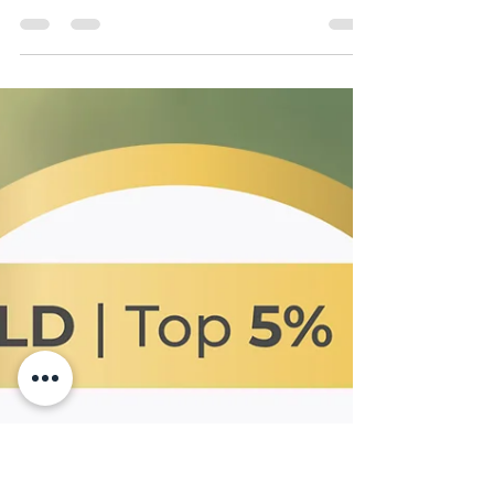
bureau d'étude MINET Industrie
MINET Industrie accueille Adam LAKHDAR au
sein de son bureau d’études en tant que
technicien. Il participera à la réalisation de
calepinages et à l’optimisation de projets
techniques afin d’accompagner les équipes
dans la conception de solutions adaptées aux
besoins des professionnels.