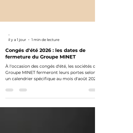
-
il y a 1 jour
1 min de lecture
Congés d'été 2026 : les dates de
fermeture du Groupe MINET
À l'occasion des congés d'été, les sociétés du
Groupe MINET fermeront leurs portes selon
un calendrier spécifique au mois d'août 2026.
Retrouvez les dates de fermeture de MINET
Échafaudage, MINET Acces, MINET
Protection, MINET Formation, MINET
Industrie, MINET Location et MINET
Logistique afin d'anticiper vos demandes.
Nous vous souhaitons un très bel été et