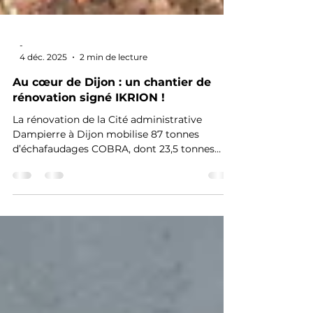
-
4 déc. 2025
2 min de lecture
Au cœur de Dijon : un chantier de
rénovation signé IKRION !
La rénovation de la Cité administrative
Dampierre à Dijon mobilise 87 tonnes
d’échafaudages COBRA, dont 23,5 tonnes
grutées au-dessus du cloître. Un chantier
remarquable mené par IKRION, soutenu par
l’expertise du Bureau d’Études MINET
Industrie.