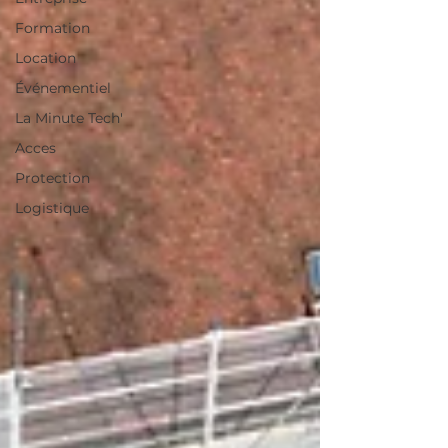
Formation
Location
Événementiel
La Minute Tech'
Acces
Protection
Logistique