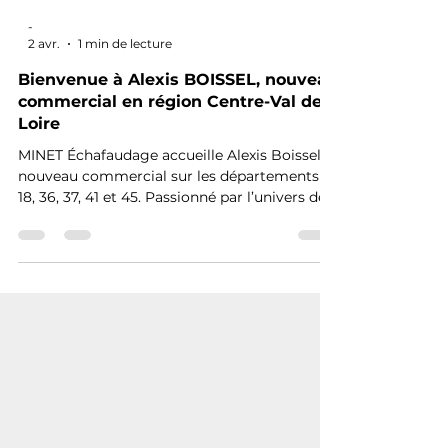
-
2 avr.
1 min de lecture
Bienvenue à Alexis BOISSEL, nouveau
commercial en région Centre-Val de
Loire
MINET Échafaudage accueille Alexis Boissel,
nouveau commercial sur les départements
18, 36, 37, 41 et 45. Passionné par l’univers de
l’échafaudage, il se dit enthousiaste à l’idée
de relever ce nouveau défi et souligne
l’énergie positive du Groupe lors de son
intégration. Toute l’équipe lui souhaite pleine
réussite dans cette nouvelle aventure.