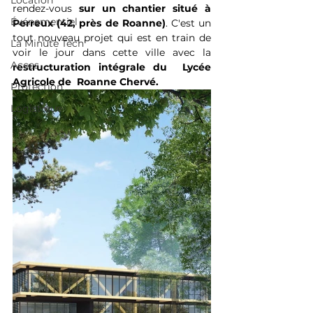
Location
rendez-vous 
sur un chantier situé à 
Événementiel
Perreux (42, près de Roanne)
. C'est un 
tout nouveau projet qui est en train de 
La Minute Tech'
voir le jour dans cette ville avec la 
Acces
restructuration intégrale du  Lycée 
Agricole de  Roanne Chervé.
Protection
Logistique