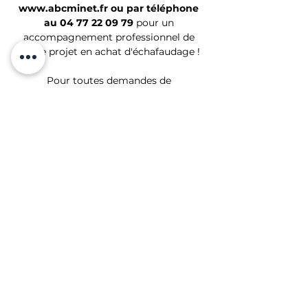
www.abcminet.fr ou par téléphone 
au 04 77 22 09 79
 pour un 
accompagnement professionnel de 
votre projet en achat d'échafaudage !
Pour toutes demandes de 
renseignements sur ABC Minet, nos 
services et nos échafaudages sur les 
départements 
42, 43 et 69, Alain 
WEBER
 vous accompagne dans vos 
projets ainsi que dans le choix de vos 
équipements.
#ABCMINET
#ECHAFAUDAGE
#SCAFFOLDING
#FABRICATION
#DISTRIBUTION
#LOCATION
#FORMATION
Chantiers