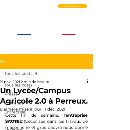
Ouvrir un Compte PRO
Devis Gratuit
Post
Tous les posts
19 nov. 2021
2 min de lecture
Tous les posts
Un Lycée/Campus
Presse
Agricole 2.0 à Perreux.
Chantiers
Dernière mise à jour :
1 déc. 2021
Entreprise
Cette fin de semaine, 
l'entreprise 
Formation
SAUTEL 
spécialisée dans les travaux de 
maçonnerie et gros oeuvre nous donne 