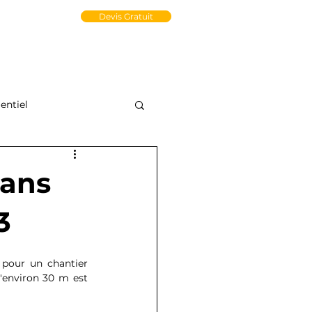
un Compte PRO
Devis Gratuit
tact
Médiathèque
e-Store
ntiel
dans
3
pour un chantier 
environ 30 m est 