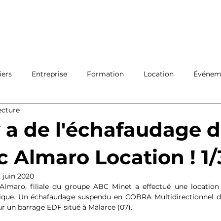
Ouvrir 
Connexion
Filiales
Réseau
A propos
Actualité
Con
iers
Entreprise
Formation
Location
Événeme
ecture
Protection
Logistique
 y a de l'échafaudage 
ec Almaro Location ! 1/
2 juin 2020
Almaro, filiale du groupe ABC Minet a effectué une location 
nique. Un échafaudage suspendu en COBRA Multidirectionnel d'
r un barrage EDF situé à Malarce (07).