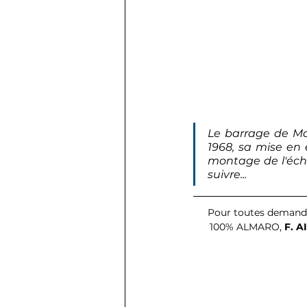
Le barrage de Mal
1968, sa mise en 
montage de l'écha
suivre...
 Pour toutes demandes de renseignements concernant la location d'échafaudage avec une expertise 
100% ALMARO, 
F. 