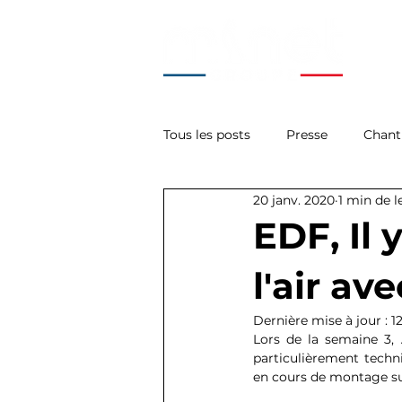
Tous les posts
Presse
Chant
20 janv. 2020
1 min de l
La Minute Tech'
Acces
EDF, Il
l'air av
Dernière mise à jour :
1
Lors de la semaine 3, 
particulièrement tech
en cours de montage su