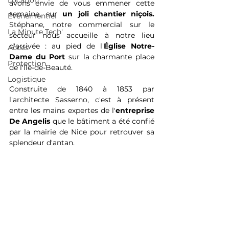
Location
avons envie de vous emmener cette 
semaine, sur 
un joli chantier niçois.
Événementiel
Stéphane, notre commercial sur le 
La Minute Tech'
secteur nous accueille à notre lieu 
d'arrivée : au pied de l'
Église Notre-
Acces
Dame du Port 
sur la charmante place 
Protection
de l'Île-de-Beauté.
Logistique
Construite de 1840 à 1853 par 
l'architecte Sasserno, c'est à présent 
entre les mains expertes de l'
entreprise 
De Angelis
 que le bâtiment a été confié 
par la mairie de Nice pour retrouver sa 
splendeur d'antan.