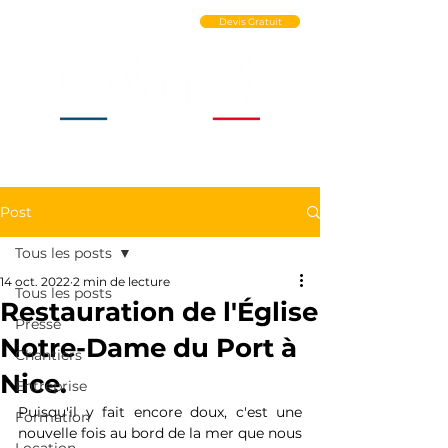
Ouvrir un Compte PRO
Devis Gratuit
Post
Tous les posts
14 oct. 2022
2 min de lecture
Tous les posts
Restauration de l'Église
Presse
Notre-Dame du Port à
Chantiers
Nice.
Entreprise
Puisqu'il y fait encore doux, c'est une 
Formation
nouvelle fois au bord de la mer que nous 