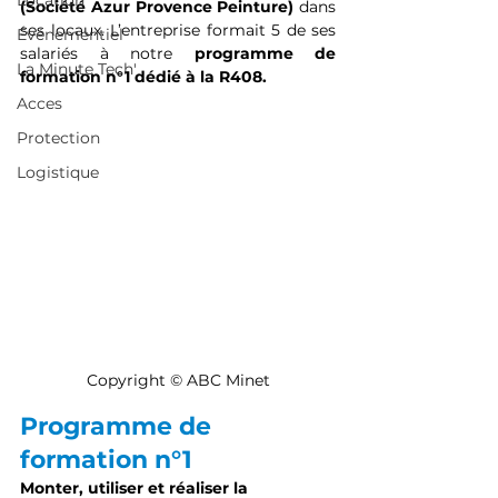
Location
(Société Azur Provence Peinture)
 dans 
ses locaux. L’entreprise formait 5 de ses 
Événementiel
salariés à notre 
programme de 
La Minute Tech'
formation n°1 dédié à la R408.
Acces
Protection
Logistique
Copyright © ABC Minet
Programme de 
formation n°1
Monter, utiliser et réaliser la 