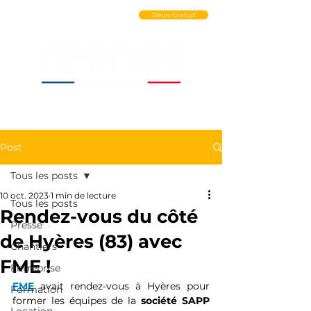
Ouvrir un Compte PRO
Devis Gratuit
Post
Tous les posts
10 oct. 2023
1 min de lecture
Tous les posts
Rendez-vous du côté
Presse
de Hyères (83) avec
Chantiers
FME !
Entreprise
FME
 avait rendez-vous à Hyères pour 
Formation
former les équipes de la 
société SAPP 