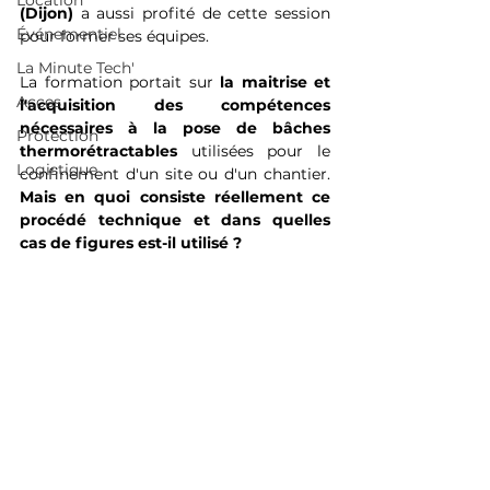
Location
(Dijon) 
a aussi profité de cette session 
Événementiel
pour former ses équipes. 
La Minute Tech'
La formation portait sur 
la maitrise et 
Acces
l'acquisition des compétences 
nécessaires à la pose de bâches 
Protection
thermorétractables
 utilisées pour le 
Logistique
confinement d'un site ou d'un chantier. 
Mais en quoi consiste réellement ce 
procédé technique et dans quelles 
cas de figures est-il utilisé ? 