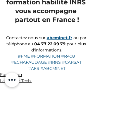
formation habilité INRS 
vous accompagne 
partout en France !
Contactez nous sur 
abcminet.fr
 ou par 
téléphone au 
04 77 22 09 79 
pour plus 
d'informations.
#FME
#FORMATION
#R408
#ECHAFAUDAGE
#IRNS
#CARSAT
#AFS
#ABCMINET
Formation
La Minute Tech'
Voir tout
Posts récents