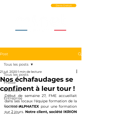
Ouvrir un Compte PRO
Devis Gratuit
Post
Tous les posts
21 juil. 2020
1 min de lecture
Tous les posts
Nos échafaudages se
Presse
confinent à leur tour !
Chantiers
Début de semaine 27, FME accueillait 
Entreprise
dans ses locaux l'équipe formation de la 
Formation
société 
ALPHATEX
 pour une formation 
sur 2 jours. 
Notre client, société IKRION 