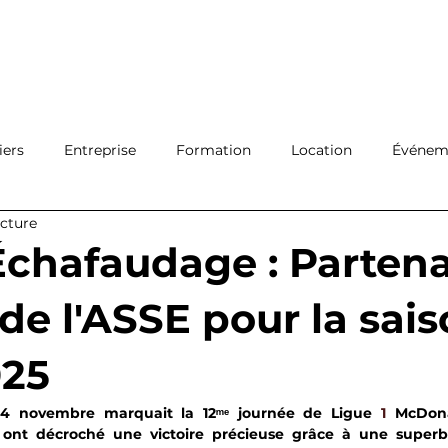
Ouvrir 
Connexion
Filiales
Réseau
A propos
Actualité
Con
iers
Entreprise
Formation
Location
Événeme
ecture
Protection
Logistique
chafaudage : Partena
 de l'ASSE pour la sai
025
4 novembre marquait la 12ᵐᵉ journée de Ligue
 1
McDona
ts ont décroché une victoire précieuse grâce à une superb