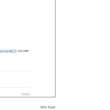
.minet.fr
 ou par 
Voir tout