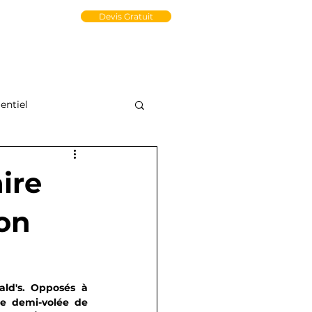
un Compte PRO
Devis Gratuit
tact
Médiathèque
e-Store
ntiel
ire
son
ld's
.
 Opposés à 
e demi-volée de 