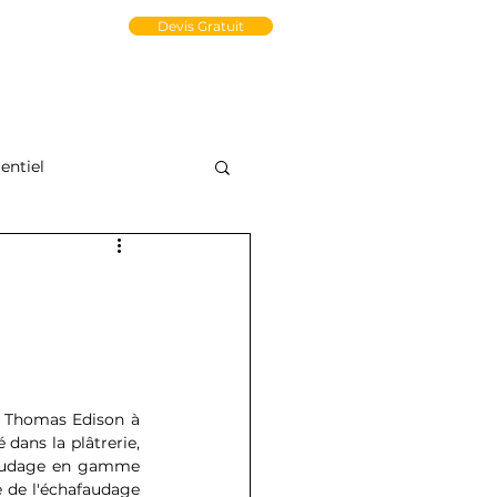
un Compte PRO
Devis Gratuit
tact
Médiathèque
e-Store
ntiel
e Thomas Edison à 
 dans la plâtrerie, 
afaudage en gamme 
 de l'échafaudage 