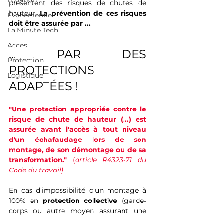
Location
présentent des risques de chutes de 
hauteur. 
La prévention de ces risques 
Événementiel
doit être assurée par ...
La Minute Tech'
Acces
... PAR DES 
Protection
PROTECTIONS 
Logistique
ADAPTÉES !
"Une protection appropriée contre le 
risque de chute de hauteur (...) est 
assurée avant l'accès à tout niveau 
d'un échafaudage lors de son 
montage, de son démontage ou de sa 
transformation." 
(
article R4323-71 du 
Code du travail)
En cas d'impossibilité d'un montage à 
100% en 
protection collective 
(garde-
corps ou autre moyen assurant une 