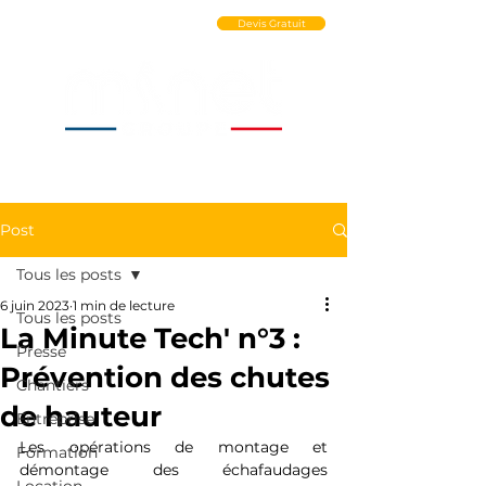
Ouvrir un Compte PRO
Devis Gratuit
Post
Tous les posts
6 juin 2023
1 min de lecture
Tous les posts
La Minute Tech' n°3 :
Presse
Prévention des chutes
Chantiers
de hauteur
Entreprise
Les opérations de montage et 
Formation
démontage des échafaudages 