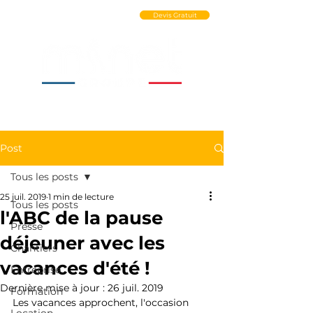
Ouvrir un Compte PRO
Devis Gratuit
Post
Tous les posts
25 juil. 2019
1 min de lecture
Tous les posts
l'ABC de la pause
Presse
déjeuner avec les
Chantiers
vacances d'été !
Entreprise
Dernière mise à jour :
26 juil. 2019
Formation
Les vacances approchent, l'occasion 