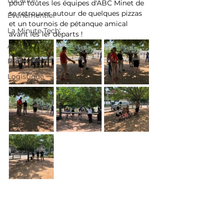
Location
pour toutes les équipes d'ABC Minet de 
se retrouver autour de quelques pizzas 
Événementiel
et un tournois de pétanque amical 
La Minute Tech'
avant les 1er départs !
Acces
Protection
Logistique