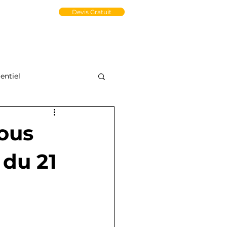
un Compte PRO
Devis Gratuit
tact
Médiathèque
e-Store
ntiel
ous
du 21