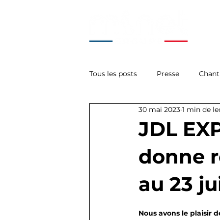
Tous les posts
Presse
Chant
30 mai 2023
1 min de le
La Minute Tech'
Acces
JDL EXP
donne r
au 23 ju
Nous avons le plaisir d