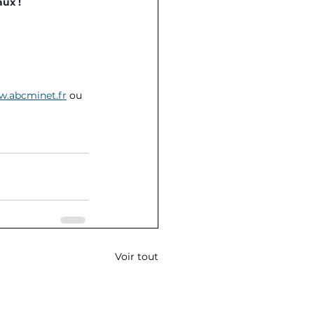
ux !
.abcminet.fr
 ou 
Voir tout