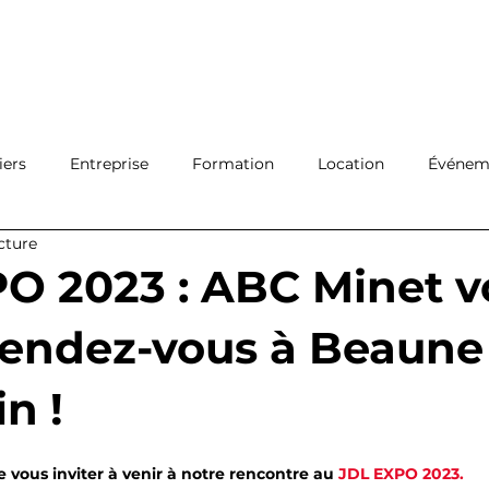
Ouvrir 
Connexion
Filiales
Réseau
A propos
Actualité
Con
iers
Entreprise
Formation
Location
Événeme
cture
Protection
Logistique
O 2023 : ABC Minet v
endez-vous à Beaune 
in !
e vous inviter à venir à notre rencontre au 
JDL EXPO 2023. 