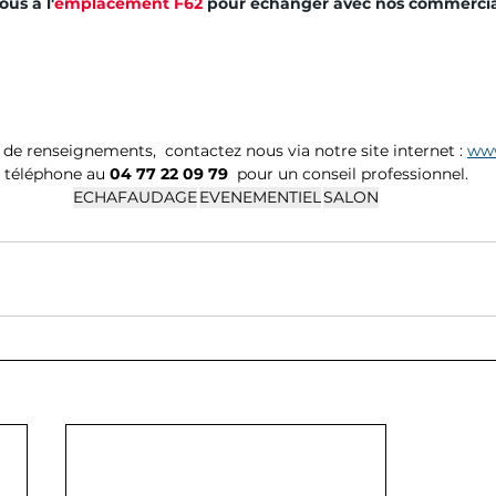
us à l'
emplacement F62
 pour échanger avec nos commercia
e renseignements,  contactez nous via notre site internet : 
www
 téléphone au 
04 77 22 09 79
  pour un conseil professionnel.  
ECHAFAUDAGE
EVENEMENTIEL
SALON