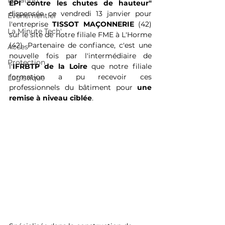
Location
EPI contre les chutes de hauteur" 
dispensée
ce vendredi 13 janvier pour 
Événementiel
l'entreprise
 TISSOT MAÇONNERIE
 (42) 
La Minute Tech'
sur le site de notre filiale FME à L'Horme 
(42).
Partenaire de confiance, c'est une 
Acces
nouvelle fois par l'intermédiaire de 
Protection
l'
IFRBTP de la Loire 
que notre filiale 
formation a pu recevoir ces 
Logistique
professionnels du bâtiment pour 
une 
remise à niveau ciblée
. 