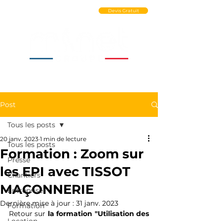
Ouvrir un Compte PRO
Devis Gratuit
Post
Tous les posts
20 janv. 2023
1 min de lecture
Tous les posts
Formation : Zoom sur
Presse
les EPI avec TISSOT
Chantiers
MAÇONNERIE
Entreprise
Dernière mise à jour :
31 janv. 2023
Formation
Retour sur 
la formation "Utilisation des 