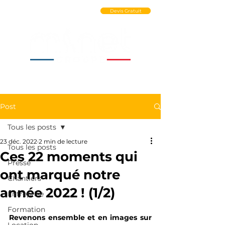
Ouvrir un Compte PRO
Devis Gratuit
Post
Tous les posts
23 déc. 2022
2 min de lecture
Tous les posts
Ces 22 moments qui
Presse
ont marqué notre
Chantiers
année 2022 ! (1/2)
Entreprise
Formation
Revenons ensemble et en images sur 