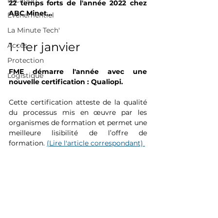
Location
22 temps forts de l'année 2022 chez 
ABC Minet... 
Événementiel
La Minute Tech'
1 : 1er janvier
Acces
Protection
FME démarre l'année avec une 
Logistique
nouvelle certification : Qualiopi. 
Cette certification atteste de la qualité 
du processus mis en œuvre par les 
organismes de formation et permet une 
meilleure lisibilité de l’offre de 
formation. 
(Lire l'article correspondant) 