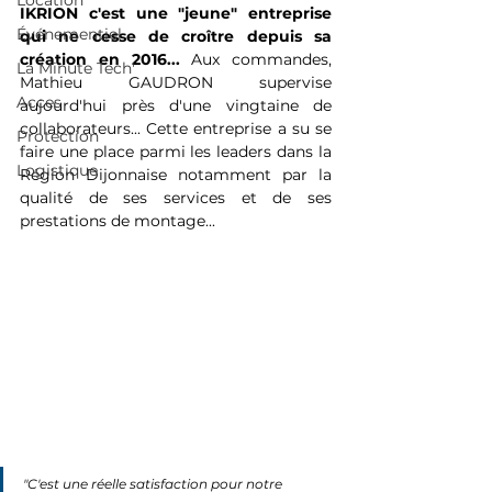
Location
IKRION c'est une "jeune" entreprise 
Événementiel
qui ne cesse de croître depuis sa 
création en 2016...
 Aux commandes, 
La Minute Tech'
Mathieu GAUDRON supervise 
Acces
aujourd'hui près d'une vingtaine de 
collaborateurs... Cette entreprise a su se 
Protection
faire une place parmi les leaders dans la 
Logistique
Région Dijonnaise notamment par la 
qualité de ses services et de ses 
prestations de montage...
"C'est une réelle satisfaction pour notre 