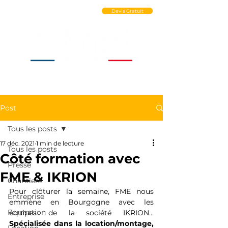
Ouvrir un Compte PRO
Devis Gratuit
Post
Tous les posts
17 déc. 2021
1 min de lecture
Tous les posts
Côté formation avec
Presse
FME & IKRION
Chantiers
Pour clôturer la semaine, FME nous 
Entreprise
emmène en Bourgogne avec les 
Formation
équipes de la société IKRION... 
Spécialisée dans la location/montage, 