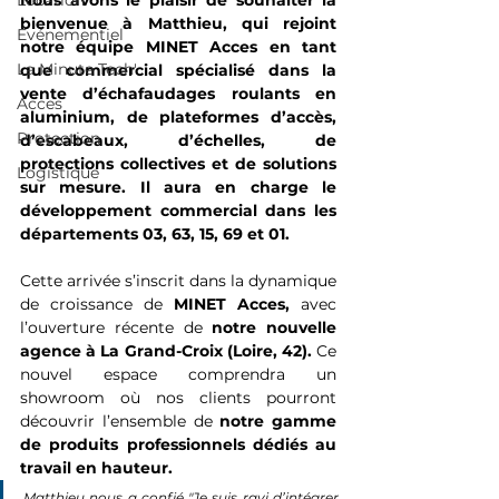
Location
Nous avons le plaisir de souhaiter la 
bienvenue à Matthieu, qui rejoint 
Événementiel
notre équipe MINET Acces en tant 
La Minute Tech'
que commercial spécialisé dans la 
vente d’échafaudages roulants en 
Acces
aluminium, de plateformes d’accès, 
Protection
d’escabeaux, d’échelles, de 
protections collectives et de solutions 
Logistique
sur mesure. Il aura en charge le 
développement commercial dans les 
départements 03, 63, 15, 69 et 01.
Cette arrivée s’inscrit dans la dynamique 
de croissance de 
MINET Acces,
 avec 
l’ouverture récente de 
notre nouvelle 
agence à La Grand-Croix (Loire, 42).
 Ce 
nouvel espace comprendra un 
showroom où nos clients pourront 
découvrir l’ensemble de 
notre gamme 
de produits professionnels dédiés au 
travail en hauteur.
Matthieu nous a confié 
"Je suis ravi d’intégrer 