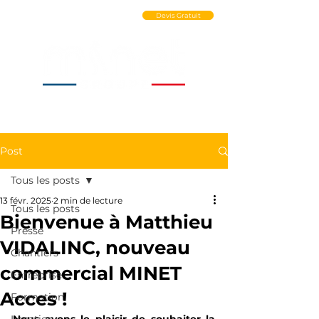
Ouvrir un Compte PRO
Devis Gratuit
Post
Tous les posts
13 févr. 2025
2 min de lecture
Tous les posts
Bienvenue à Matthieu
Presse
VIDALINC, nouveau
Chantiers
commercial MINET
Entreprise
Acces !
Formation