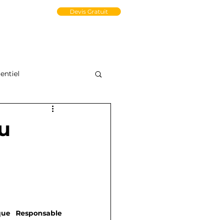
un Compte PRO
Devis Gratuit
tact
Médiathèque
e-Store
ntiel
u
ue Responsable 