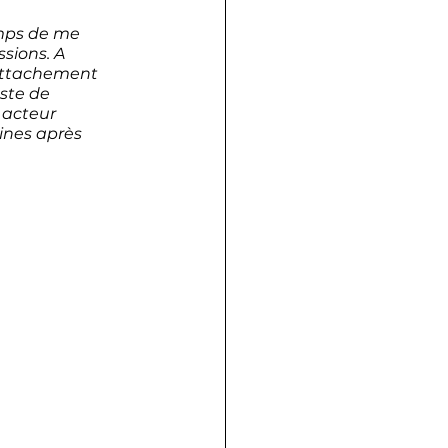
emps de me 
sions. A 
 attachement 
ste de 
 acteur 
nes après 