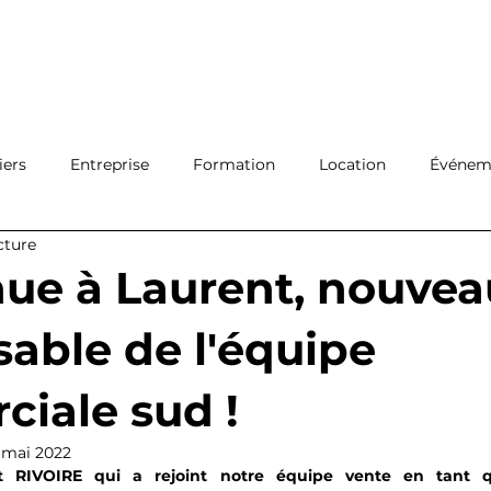
Ouvrir 
Connexion
Filiales
Réseau
A propos
Actualité
Con
iers
Entreprise
Formation
Location
Événeme
cture
Protection
Logistique
ue à Laurent, nouvea
able de l'équipe
iale sud !
 mai 2022
 RIVOIRE qui a rejoint notre équipe vente en tant q