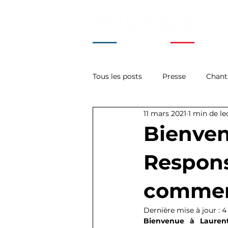
Tous les posts
Presse
Chant
11 mars 2021
1 min de le
La Minute Tech'
Acces
Bienven
Respons
commerc
Dernière mise à jour :
4
Bienvenue à Laurent