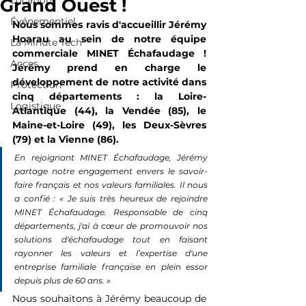
Location
Grand Ouest !
Événementiel
Nous sommes ravis d'accueillir Jérémy 
Hoarau au sein de notre équipe 
La Minute Tech'
commerciale MINET Échafaudage ! 
Acces
Jérémy prend en charge le 
développement de notre activité dans 
Protection
cinq départements : la Loire-
Logistique
Atlantique (44), la Vendée (85), le 
Maine-et-Loire (49), les Deux-Sèvres 
(79) et la Vienne (86).
En rejoignant MINET Échafaudage, Jérémy 
partage notre engagement envers le savoir-
faire français et nos valeurs familiales. Il nous 
a confié : « Je suis très heureux de rejoindre 
MINET Échafaudage. Responsable de cinq 
départements, j'ai à cœur de promouvoir nos 
solutions d'échafaudage tout en faisant 
rayonner les valeurs et l’expertise d'une 
entreprise familiale française en plein essor 
depuis plus de 60 ans. »
Nous souhaitons à Jérémy beaucoup de 