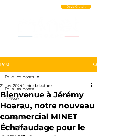
Ouvrir un Compte PRO
Devis Gratuit
Post
Tous les posts
21 nov. 2024
1 min de lecture
Tous les posts
Bienvenue à Jérémy
Presse
Hoarau, notre nouveau
Chantiers
commercial MINET
Entreprise
Échafaudage pour le
Formation