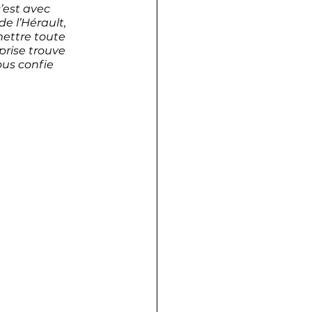
’est avec 
e l’Hérault, 
mettre toute 
rise trouve 
us confie 