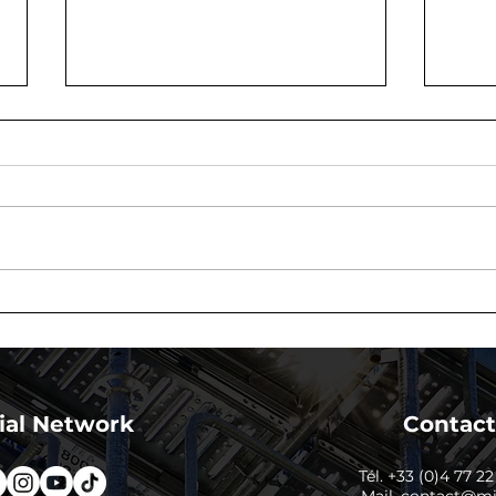
Quand faut-il faire appel
Bie
à un bureau d'étude pour
LAK
un échafaudage ?
tech
bur
Indu
ial Network
Contact
Tél. +33 (0)4 77 2