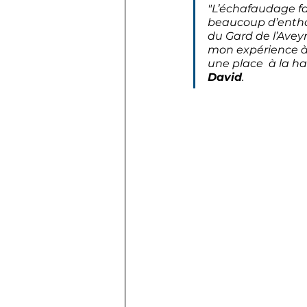
"L’échafaudage fai
beaucoup d’enthou
du Gard de l’Avey
mon expérience à 
une place  à la ha
David
. 