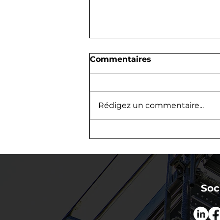
Commentaires
Rédigez un commentaire...
Congés d'été 2026 : les
dates de fermeture du
Groupe MINET
Soc