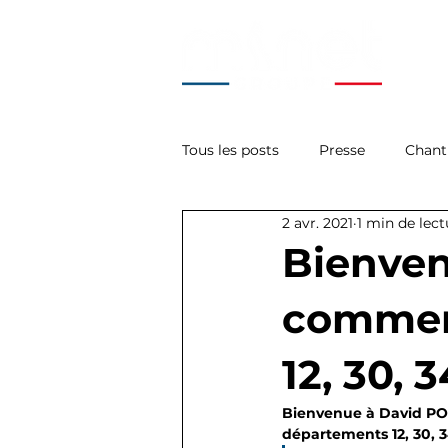
Tous les posts
Presse
Chant
2 avr. 2021
1 min de lect
La Minute Tech'
Acces
Bienven
commerc
12, 30, 3
Bienvenue à David POM
départements 12, 30, 3