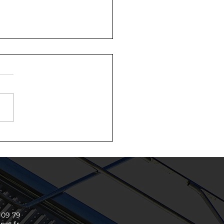
nvenue à Adam
HDAR, nouveau
nicien au sein du
eau d'étude MINET
strie
2 09 79