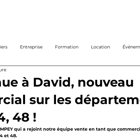
Ouvrir 
Connexion
Filiales
Réseau
A propos
Actualité
Con
iers
Entreprise
Formation
Location
Événeme
ure
Protection
Logistique
ue à David, nouveau
ial sur les départem
4, 48 !
PEY qui a rejoint notre équipe vente en tant que commercial
4 et 48.