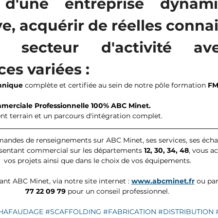
, d'une entreprise dynami
e, acquérir de réelles conna
secteur d'activité av
s variées : 
hnique
 complète et certifiée au sein de notre pôle formation 
FM
merciale Professionnelle 100% ABC Minet.
terrain et un parcours d'intégration complet.
andes de renseignements sur ABC Minet, ses services, ses écha
ésentant commercial sur les départements 
12, 30, 34, 48
, vous 
vos projets ainsi que dans le choix de vos équipements.  
t ABC Minet, via notre site internet : 
www.abcminet.fr
 ou pa
77 22 09 79 
pour un conseil professionnel.  
HAFAUDAGE
#SCAFFOLDING
#FABRICATION
#DISTRIBUTION