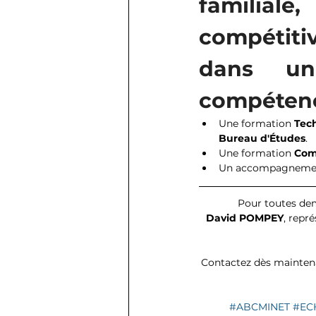
familiale
compétitiv
dans un 
compétence
Une formation 
Tec
Bureau d'Études
.
Une formation 
Com
Un accompagnement 
Pour toutes dem
David POMPEY
, repr
Contactez dès maintenan
#ABCMINET
#EC