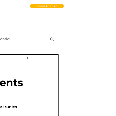
un Compte PRO
Devis Gratuit
tact
Médiathèque
e-Store
ntiel
ents
 sur les 