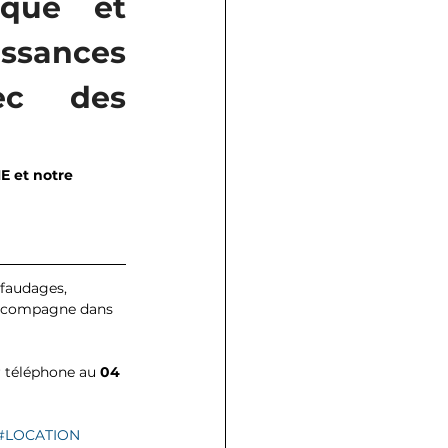
que et 
issances 
ec des 
E et notre 
faudages, 
accompagne dans 
r téléphone au 
04 
#LOCATION