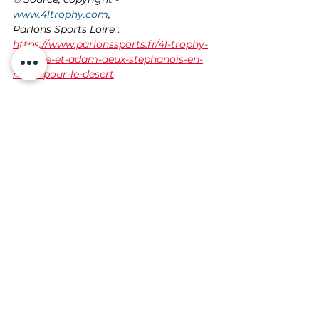
www.4ltrophy.com
, 
Parlons Sports Loire
 : 
https://www.parlonssports.fr/4l-trophy-
antoine-et-adam-deux-stephanois-en-
route-pour-le-desert
Pour toutes demandes de 
renseignements, contactez nous via 
notre site internet : 
www.abcminet.fr
 ou par téléphone au 
04 77 22 09 79
  pour un conseil 
professionnel.
PARTENAIRE
EVENEMENTIEL
SPORT
Entreprise