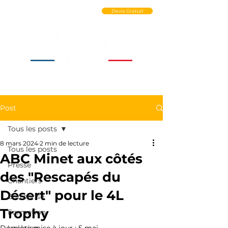
Ouvrir un Compte PRO
Devis Gratuit
Post
Tous les posts
8 mars 2024
2 min de lecture
Tous les posts
ABC Minet aux côtés
Presse
des "Rescapés du
Chantiers
Désert" pour le 4L
Entreprise
Trophy
Formation