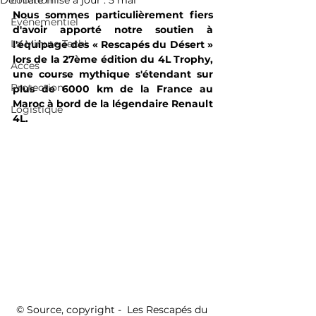
Dernière mise à jour :
Location
5 mai
Nous sommes particulièrement fiers 
Événementiel
d'avoir apporté notre soutien à 
La Minute Tech'
l'équipage des « Rescapés du Désert » 
lors de la 27ème édition du 4L Trophy, 
Acces
une course mythique s'étendant sur 
Protection
plus de 6000 km de la France au 
Maroc à bord de la légendaire Renault 
Logistique
4L.
© Source, copyright -  Les Rescapés du 