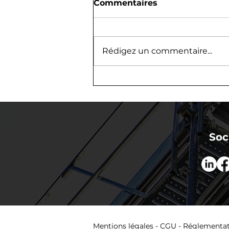
Commentaires
Rédigez un commentaire...
Congés d'été 2026 : les
dates de fermeture du
Groupe MINET
Soc
Mentions légales
-
CGU
-
Réglementat