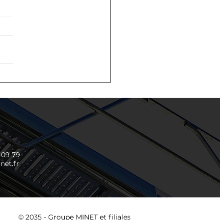
nvenue à Adam
HDAR, nouveau
nicien au sein du
eau d'étude MINET
strie
2 09 79
et.fr
© 2035 - Groupe MINET​ et filiales