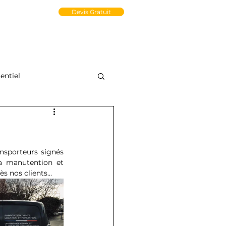
un Compte PRO
Devis Gratuit
tact
Médiathèque
e-Store
ntiel
nsporteurs signés 
a manutention et 
nos clients... 