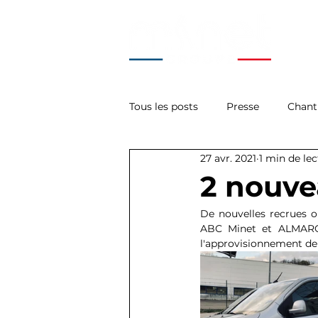
Tous les posts
Presse
Chant
27 avr. 2021
1 min de le
La Minute Tech'
Acces
2 nouvea
De nouvelles recrues on
ABC Minet et ALMARO p
l'approvisionnement de 