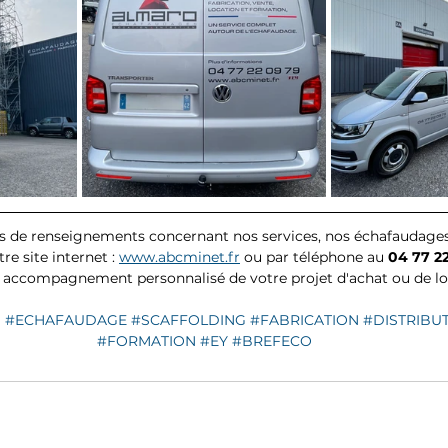
 de renseignements concernant nos services, nos échafaudages 
e site internet : 
www.abcminet.fr
 ou par téléphone au 
04 77 2
n accompagnement personnalisé de votre projet d'achat ou de lo
O
#ECHAFAUDAGE
#SCAFFOLDING
#FABRICATION
#DISTRIBU
#FORMATION
#EY
#BREFECO