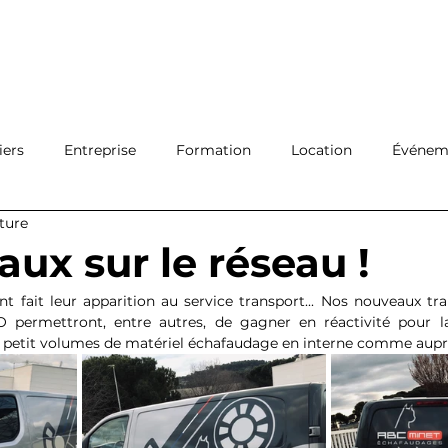
Ouvrir 
Connexion
Filiales
Réseau
A propos
Actualité
Con
iers
Entreprise
Formation
Location
Événeme
cture
Protection
Logistique
ux sur le réseau !
t fait leur apparition au service transport... Nos nouveaux tra
ermettront, entre autres, de gagner en réactivité pour l
petit volumes de matériel échafaudage en interne comme auprès 