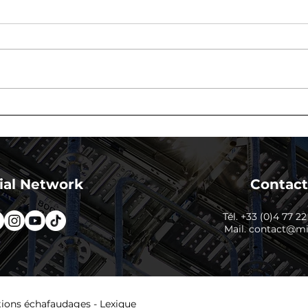
Quand faut-il faire appel
Bie
à un bureau d'étude pour
LAK
un échafaudage ?
tech
bur
Indu
ial Network
Contact
Tél. +33 (0)4 77 2
Mail.
contact@min
ions échafaudages
-
Lexique