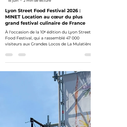
-
18 juin
2 min de lecture
Lyon Street Food Festival 2026 :
MINET Location au cœur du plus
grand festival culinaire de France
À l'occasion de la 10ᵉ édition du Lyon Street
Food Festival, qui a rassemblé 47 000
visiteurs aux Grandes Locos de La Mulatière,
MINET Location a une nouvelle fois contribué
à la réussite de l'événement. Grâce à 30
tonnes d'échafaudages fixes COBRA, nos
équipes ont participé à la réalisation de
nombreuses structures événementielles :
bars, stands, tours signalétiques et supports
d'affichage. Découvrez comment nos
solutions d'échafaudage répondent aux
exigences des plus grands